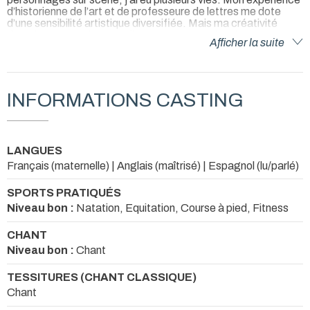
d’historienne de l’art et de professeure de lettres me dote
d’une sensibilité artistique diversifiée. Mais ma créativité
d’autrice est également alimentée par mon jeu de
Afficher la suite
comédienne, de même que ma plume aide mon interprétation.
Je suis aujourd'hui représentée par Doriane Rase, de l'agence
Lise Arif.
INFORMATIONS CASTING
LANGUES
Français (maternelle) | Anglais (maîtrisé) | Espagnol (lu/parlé)
SPORTS PRATIQUÉS
Niveau bon :
Natation, Equitation, Course à pied, Fitness
CHANT
Niveau bon :
Chant
TESSITURES (CHANT CLASSIQUE)
Chant