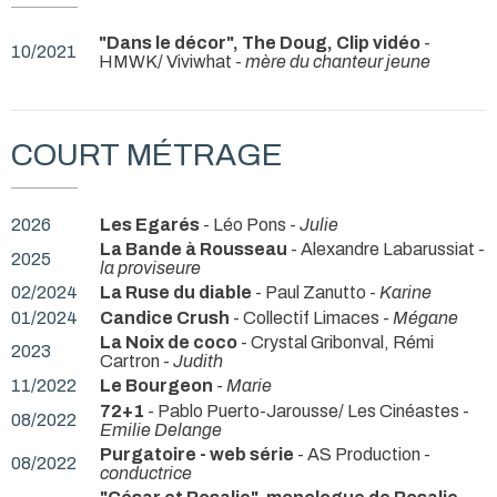
"Dans le décor", The Doug, Clip vidéo
-
10/2021
HMWK/ Viviwhat -
mère du chanteur jeune
COURT MÉTRAGE
2026
Les Egarés
- Léo Pons -
Julie
La Bande à Rousseau
- Alexandre Labarussiat -
2025
la proviseure
02/2024
La Ruse du diable
- Paul Zanutto -
Karine
01/2024
Candice Crush
- Collectif Limaces -
Mégane
La Noix de coco
- Crystal Gribonval, Rémi
2023
Cartron -
Judith
11/2022
Le Bourgeon
-
Marie
72+1
- Pablo Puerto-Jarousse/ Les Cinéastes -
08/2022
Emilie Delange
Purgatoire - web série
- AS Production -
08/2022
conductrice