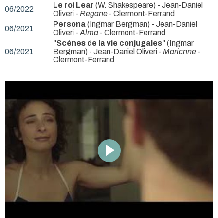
Le roi Lear
(W. Shakespeare) - Jean-Daniel
06/2022
Oliveri -
Regane
- Clermont-Ferrand
Persona
(Ingmar Bergman) - Jean-Daniel
06/2021
Oliveri -
Alma
- Clermont-Ferrand
"Scènes de la vie conjugales"
(Ingmar
06/2021
Bergman) - Jean-Daniel Oliveri -
Marianne
-
Clermont-Ferrand