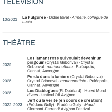
TÉLÉVISION
La Fulgurée
- Didier Bivel -
Armelle, collègue de
10/2023
Lucie
THÉÂTRE
Le Flamant rose qui voulait devenir un
pingouin
(Crystal Gribonval) - Crystal
2025
Gribonval -
marionnettiste
- Paléopolis,
Gannat, Auvergne
Perdu dans la lumière
(Crystal Gribonval) -
2025
Crystal Gribonval -
marionnettiste
- Paléopolis,
Gannat, Auvergne
Les Diablogues
(R. Dubillard) - Hervé Morel -
2025
divers
- festival Off Avignon
Jeff ou la vérité (en cours de création)
2022-2023
(Frédéric Gelly) - Frédéric Gelly -
Maud
-
Clermont-Ferrand/ Avignon Festival